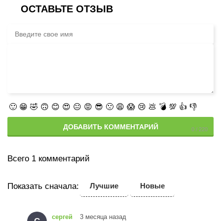
ОСТАВЬТЕ ОТЗЫВ
🙂
😁
🤣
🙃
😊
😍
😐
😡
😎
🙁
😩
😱
😢
💩
💣
💯
👍
👎
ДОБАВИТЬ КОММЕНТАРИЙ
Всего 1 комментарий
Показать сначала:
Лучшие
Новые
сергей
3 месяца назад