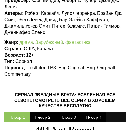
Продюсер:
Карл Биндер, Роберт С. Купер, Джон Дж.
Леник
Актеры:
Роберт Карлайл, Луис Феррейра, Брайан Дж.
Смит, Элиз Левек, Дэвид Блу, Элейна Хаффман,
Джамиль Уокер Смит, Питер Келамис, Патрик Гилмор,
Дженнифер Спенс
Жанр:
драма
,
Зарубежный
,
фантастика
Страна:
США, Канада
Возраст:
12+
Тип:
Сериал
Перевод:
LostFilm, ТВ3, Eng.Original, Eng. Orig. with
Commentary
СЕРИАЛ ЗВЕЗДНЫЕ ВРАТА: ВСЕЛЕННАЯ ВСЕ
СЕЗОНЫ СМОТРЕТЬ ВСЕ СЕРИИ В ХОРОШЕМ
КАЧЕСТВЕ БЕСПЛАТНО
Плеер 1
Плеер 2
Плеер 3
Плеер 4