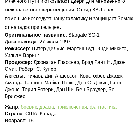
Млечного Пути и открывают двери для мгновенного
межпланетного перемещения. Отряд ЗВ-1 с их
помощью исследует нашу галактику и защищает Землю
от нападок пришельцев.
Оригинальное название:
Stargate SG-1
Дата выхода:
27 июля 1997
Режиссер:
Питер ДеЛуис, Мартин Вуд, Энди Микита,
Уильям Варинг
Продюсер:
Джонатан Гласснер, Брэд Райт, Н. Джон
Смит, Роберт С. Купер
Актеры:
Ричард Дин Андерсон, Кристофер Джадж,
Аманда Таппинг, Майкл Шэнкс, Дон С. Дэвис, Гари
Джонс, Терил Ротери, Дэн Ши, Бен Браудер, Бо
Бриджес
Жанр:
боевик
,
драма
,
приключения
,
фантастика
Страна:
США, Канада
Возраст:
18