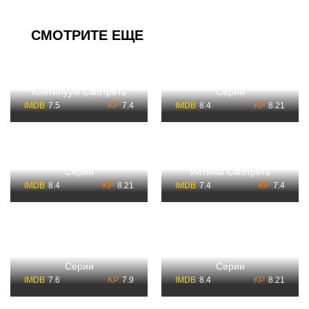
СМОТРИТЕ ЕЩЕ
Звездные Врата 8
Звездные врата:
Сезон Смотреть Все
Континуум Смотреть
Серии
7.5
7.4
8.4
8.21
Звездные Врата 9
Сезон Смотреть Все
Звездные врата: Ковчег
Серии
Истины Смотреть
8.4
8.21
7.4
7.4
Сериал Звездные
врата: Вселенная Все
Звездные Врата 1
Сезоны Смотреть Все
Сезон Смотреть Все
Серии
Серии
7.6
7.9
8.4
8.21