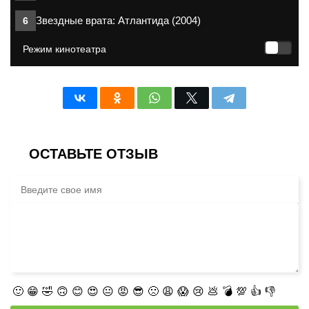
Звездные врата: Атлантида (2004)
ОСТАВЬТЕ ОТЗЫВ
🙂
😁
🤣
🙃
😊
😍
😐
😡
😎
🙁
😩
😱
😢
💩
💣
💯
👍
👎